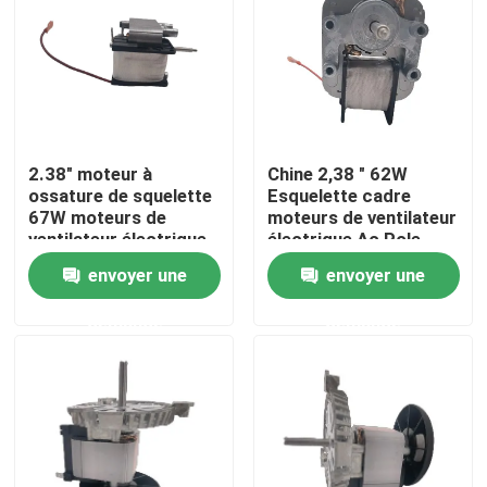
2.38" moteur à
Chine 2,38 " 62W
ossature de squelette
Esquelette cadre
67W moteurs de
moteurs de ventilateur
ventilateur électrique
électrique Ac Pole
Ac à phase unique pôle
ombragé
envoyer une
envoyer une
ombragé
demande
demande
Aperçu
Produits
Vidéos