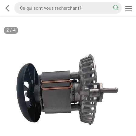
2
/
4