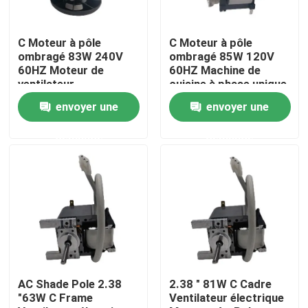
A propos de nous
C Moteur à pôle
C Moteur à pôle
ombragé 83W 240V
ombragé 85W 120V
60HZ Moteur de
60HZ Machine de
Visite d'usine
ventilateur
cuisine à phase unique
Moteur de ventilateur
envoyer une
envoyer une
de mélangeur de
mélangeur
Contrôle de la qualité
demande
demande
Contact
nouvelles
Tous les cas
AC Shade Pole 2.38
2.38 " 81W C Cadre
"63W C Frame
Ventilateur électrique
Turbine de convection