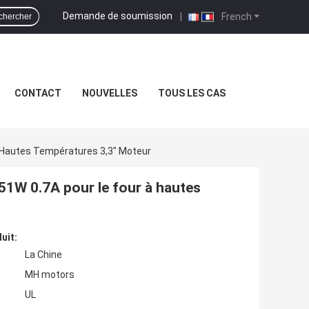
Demande de soumission
|
French
chercher
CONTACT
NOUVELLES
TOUS LES CAS
À Hautes Températures 3,3" Moteur
51W 0.7A pour le four à hautes
uit:
La Chine
MH motors
UL