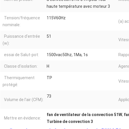
haute température avec moteur 3
Tension/fréquence
115V60Hz
(a) ac
nominale:
Puissance d'entrée
51
Vites
(w):
essai de Salut-pot:
1500vac50hz, 1Ma, 1s
Rappo
Classe d'isolation:
H
Agen
Thermiquement
TP
Vites
protégé:
73
Volume de l'air (CFM):
Appli
fan de ventilateur de la convection 51W
,
fa
Mettre en évidence:
Turbine de convection 3