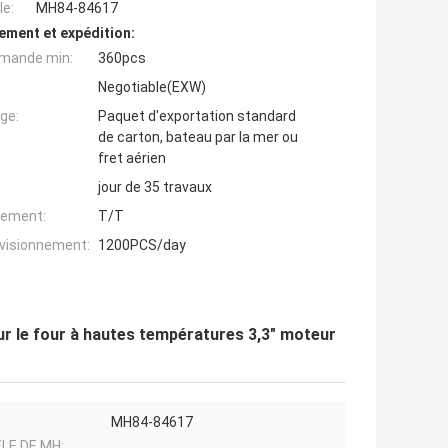
e:
MH84-84617
ement et expédition:
mande min:
360pcs
Negotiable(EXW)
ge:
Paquet d'exportation standard
de carton, bateau par la mer ou
fret aérien
jour de 35 travaux
iement:
T/T
ovisionnement:
1200PCS/day
ur le four à hautes températures 3,3" moteur
MH84-84617
LE DE MH: