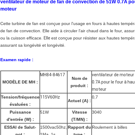
ventilateur de moteur de fan de convection de 51W 0.7A pou
moteur
Cette turbine de fan est conçue pour l'usage en fours à hautes tempé
de fan de convection. Elle aide à circuler l'air chaud dans le four, ass
ou la cuisson efficace.
Elle
est conçue pour résister aux hautes tempéra
assurant sa longévité et longévité.
Examen rapide :
MH84-84617
ventilateur de moteur
Nom de
MODÈLE DE MH :
0.7A pour le four à h
produit :
moteur
Tension/fréquence
115V60Hz
0,7
Actuel (A) :
évaluées :
Puissance
51W
Vitesse
3040
d'entrée (W) :
(T/MN) :
ESSAI de Salut-
1500vac50hz,
Rapport du
Roulement à billes
pot :
1Ma, 1s
type :