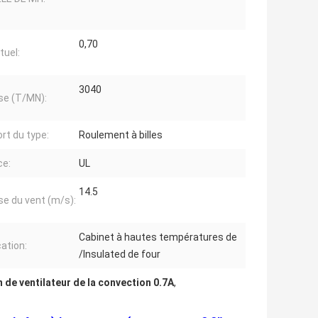
0,70
tuel:
3040
se (T/MN):
rt du type:
Roulement à billes
ce:
UL
14.5
se du vent (m/s):
Cabinet à hautes températures de
cation:
/Insulated de four
n de ventilateur de la convection 0.7A
,