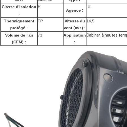
Classe d'isolation
H
UL
Agence :
:
Thermiquement
TP
Vitesse du
14,5
protégé :
vent (m/s) :
Volume de l'air
73
Application
Cabinet à hautes temp
(CFM) :
: